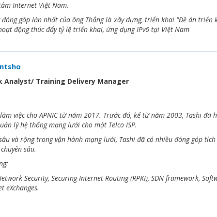
tâm Internet Việt Nam.
đóng góp lớn nhất của ông Thắng là xây dựng, triển khai "Đề án triển
oạt động thúc đẩy tỷ lệ triển khai, ứng dụng IPv6 tại Việt Nam
untsho
 Analyst/ Training Delivery Manager
 làm việc cho APNIC từ năm 2017. Trước đó, kể từ năm 2003, Tashi đã h
uản lý hệ thống mạng lưới cho một Telco ISP.
sâu và rộng trong vận hành mạng lưới, Tashi đã có nhiều đóng góp tích 
 chuyên sâu.
ộng:
 Network Security, Securing Internet Routing (RPKI), SDN framework, So
et eXchanges.