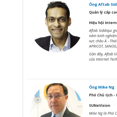
Ông Aftab Sid
Quản lý cấp ca
Hiệu hội Intern
Aftab Siddiqui g
năm kinh nghiệm 
vực châu Á - Thá
APRICOT, SANOG
Gần đây, Aftab tí
của Internet Tech
Ông Mike Ng
Phó Chủ tịch -
SUNeVision
Mike Ng là Phó C