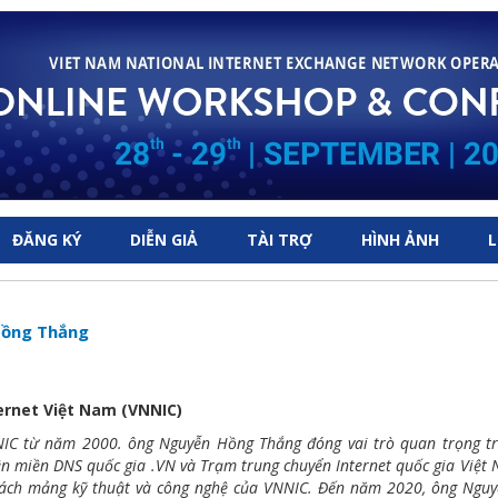
ĐĂNG KÝ
DIỄN GIẢ
TÀI TRỢ
HÌNH ẢNH
L
ồng Thắng
ernet Việt Nam (VNNIC)
NIC từ năm 2000. ông Nguyễn Hồng Thắng đóng vai trò quan trọng t
n miền DNS quốc gia .VN và Trạm trung chuyển Internet quốc gia Việt
ách mảng kỹ thuật và công nghệ của VNNIC. Đến năm 2020, ông Nguy