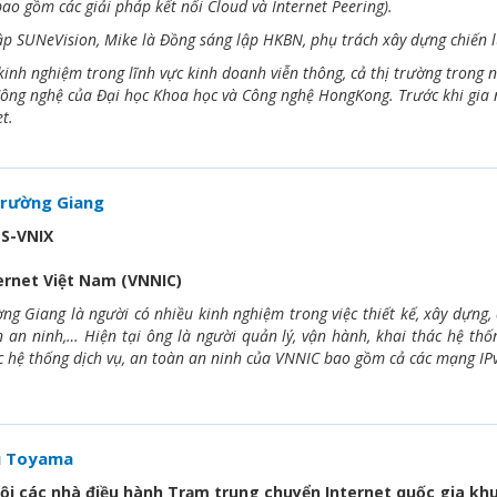
(bao gồm các giải pháp kết nối Cloud và Internet Peering).
ập SUNeVision, Mike là Đồng sáng lập HKBN, phụ trách xây dựng chiến l
inh nghiệm trong lĩnh vực kinh doanh viễn thông, cả thị trường trong n
Công nghệ của Đại học Khoa học và Công nghệ HongKong. Trước khi gia
et.
rường Giang
S-VNIX
ernet Việt Nam (VNNIC)
g Giang là người có nhiều kinh nghiệm trong việc thiết kế, xây dựng, 
 an ninh,… Hiện tại ông là người quản lý, vận hành, khai thác hệ thố
c hệ thống dịch vụ, an toàn an ninh của VNNIC bao gồm cả các mạng IPv6
u Toyama
hội các nhà điều hành Trạm trung chuyển Internet quốc gia kh