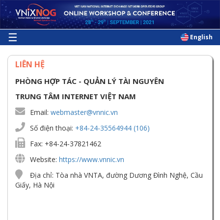
Skip to main content
☰
English
LIÊN HỆ
PHÒNG HỢP TÁC - QUẢN LÝ TÀI NGUYÊN
TRUNG TÂM INTERNET VIỆT NAM
Email:
webmaster@vnnic.vn
Số điện thoại:
+84-24-35564944 (106)
Fax: +84-24-37821462
Website:
https://www.vnnic.vn
Địa chỉ: Tòa nhà VNTA, đường Dương Đình Nghệ, Cầu
Giấy, Hà Nội